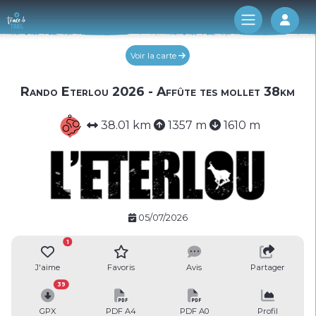
Log 
Voir la carte
Rando Eterlou 2026 - Affûte tes mollet 38km
38.01 km
1357 m
1610 m
05/07/2026
1
J'aime
Favoris
Avis
Partager
39
GPX
PDF A4
PDF A0
Profil