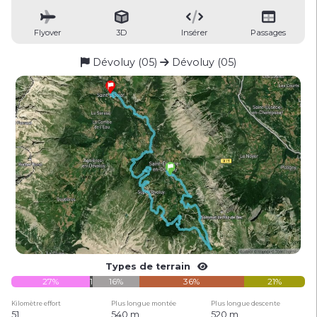
Flyover
3D
Insérer
Passages
Dévoluy (05)
Dévoluy (05)
Types de terrain
27%
1%
16%
36%
21%
Kilomètre effort
Plus longue montée
Plus longue descente
51
540 m
520 m