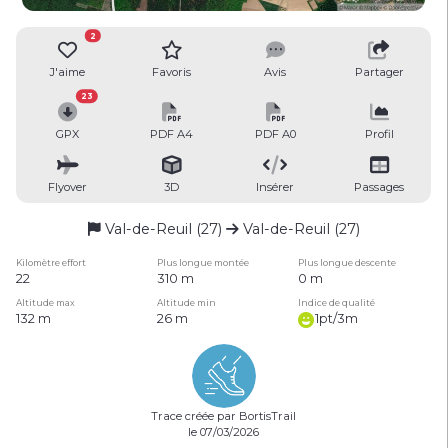
2
J'aime
Favoris
Avis
Partager
23
GPX
PDF A4
PDF A0
Profil
Flyover
3D
Insérer
Passages
Val-de-Reuil (27)
Val-de-Reuil (27)
Kilomètre effort
Plus longue montée
Plus longue descente
22
310 m
0 m
Altitude max
Altitude min
Indice de qualité
132 m
26 m
1pt/3m
Trace créée par BortisTrail
le 07/03/2026