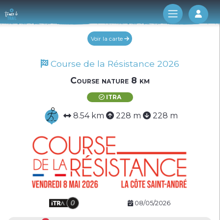
Log 
Voir la carte
Course de la Résistance 2026
Course nature 8 km
ITRA
8.54 km
228 m
228 m
08/05/2026