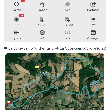
2
J'aime
Favoris
Avis
Partager
121
GPX
PDF A4
PDF A0
Profil
Flyover
3D
Insérer
Passages
La Côte-Saint-André (und)
La Côte-Saint-André (und)