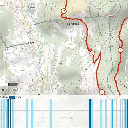
4,459
0 m
500 m