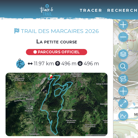
TRACER
RECHERCH
TRAIL DES MARCAIRES 2026
La petite course
PARCOURS OFFICIEL
11.97 km
496 m
496 m