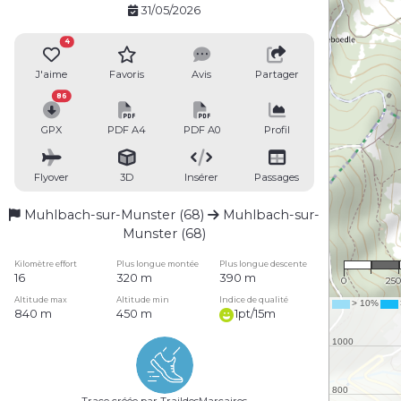
31/05/2026
4
J'aime
Favoris
Avis
Partager
86
GPX
PDF A4
PDF A0
Profil
Flyover
3D
Insérer
Passages
Muhlbach-sur-Munster (68)
Muhlbach-sur-
Munster (68)
1 : 1
Kilomètre effort
Plus longue montée
Plus longue descente
16
320 m
390 m
0
25
Altitude max
Altitude min
Indice de qualité
840 m
450 m
1pt/15m