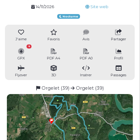
14/11/2026
Site web
Nocturne
J'aime
Favoris
Avis
Partager
4
GPX
PDF A4
PDF A0
Profil
Flyover
3D
Insérer
Passages
Orgelet (39)
Orgelet (39)