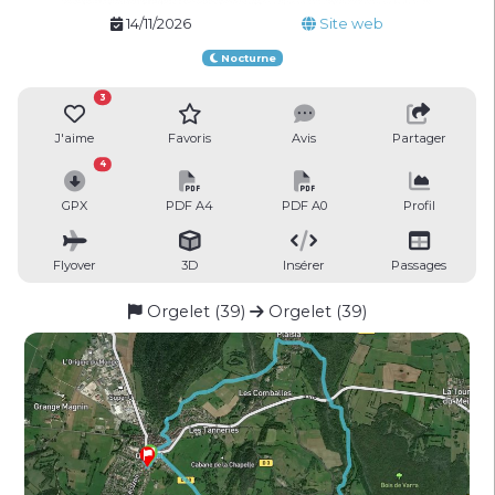
14/11/2026
Site web
Nocturne
3
J'aime
Favoris
Avis
Partager
4
GPX
PDF A4
PDF A0
Profil
Flyover
3D
Insérer
Passages
Orgelet (39)
Orgelet (39)