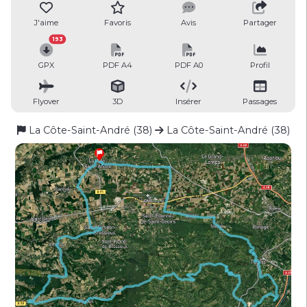
J'aime
Favoris
Avis
Partager
193
GPX
PDF A4
PDF A0
Profil
Flyover
3D
Insérer
Passages
La Côte-Saint-André (38)
La Côte-Saint-André (38)