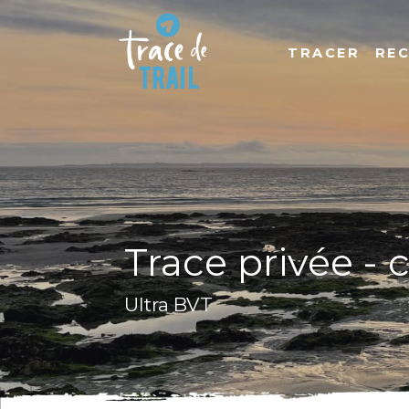
TRACER
RE
Trace privée - 
Ultra BVT