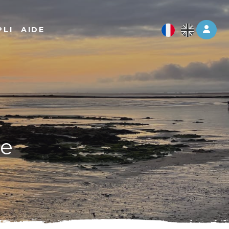
Log 
PLI
AIDE
re