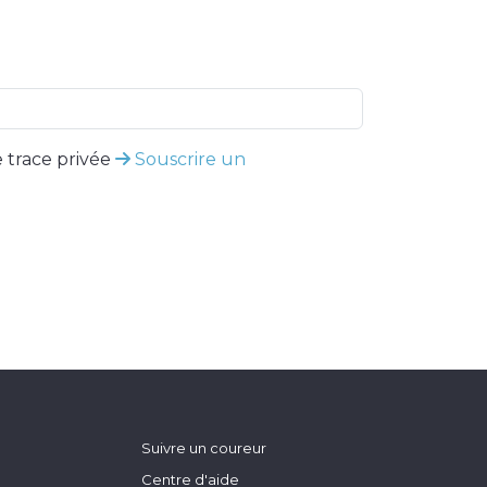
 trace privée
Souscrire un
Suivre un coureur
Centre d'aide