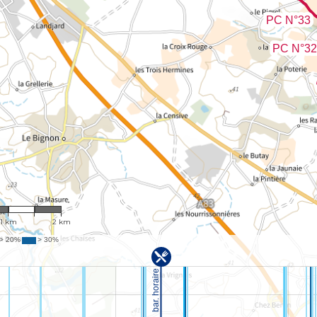
: 47,301
1 km
2 km