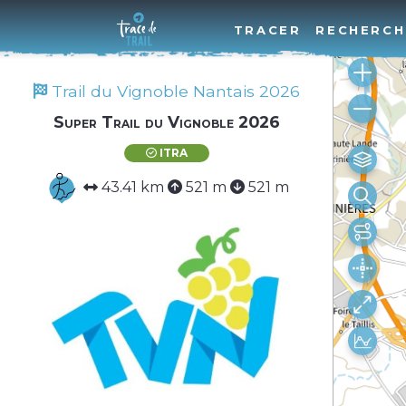
TRACER
RECHERCH
Trail du Vignoble Nantais 2026
Super Trail du Vignoble 2026
ITRA
43.41 km
521 m
521 m