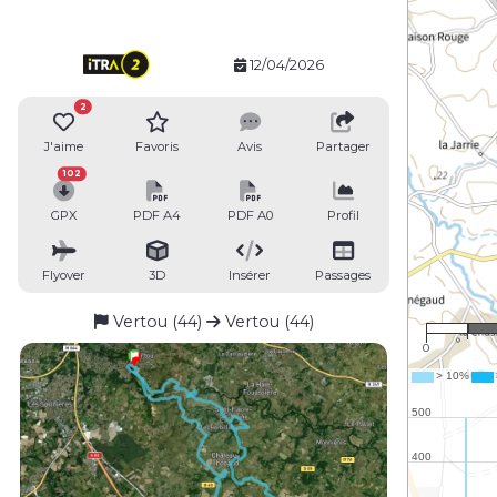
12/04/2026
2
J'aime
Favoris
Avis
Partager
102
GPX
PDF A4
PDF A0
Profil
Flyover
3D
Insérer
Passages
1 
Vertou (44)
Vertou (44)
0