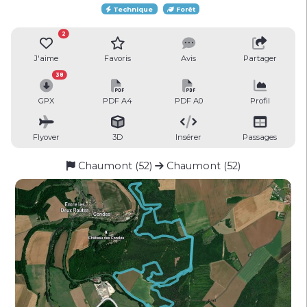
Technique
Forêt
2
J'aime
Favoris
Avis
Partager
38
GPX
PDF A4
PDF A0
Profil
Flyover
3D
Insérer
Passages
Chaumont (52)
Chaumont (52)