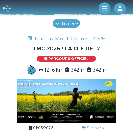
Log 
Voir la carte
Trail du Mont Chauve 2026
TMC 2026 : LA CLE DE 12
PARCOURS OFFICIEL
12.16 km
342 m
342 m
01/05/2026
Site web