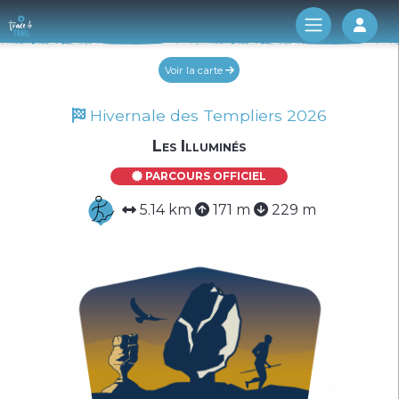
Log 
Voir la carte
Hivernale des Templiers 2026
Les Illuminés
PARCOURS OFFICIEL
5.14 km
171 m
229 m