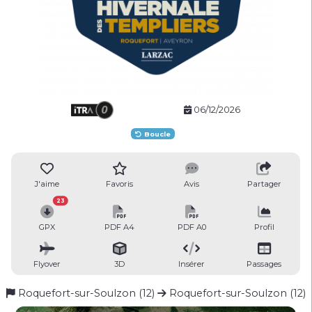
06/12/2026
Boucle
J'aime
Favoris
Avis
Partager
23
GPX
PDF A4
PDF A0
Profil
Flyover
3D
Insérer
Passages
Roquefort-sur-Soulzon (12)
Roquefort-sur-Soulzon (12)