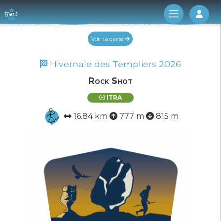
Log 
Voir la carte
Hivernale des Templiers 2026
Rock Shot
ITRA
16.84 km
777 m
815 m