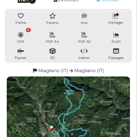
J'aime
Favoris
Avis
Partager
6
GPX
PDF A4
PDF A0
Profil
Flyover
3D
Insérer
Passages
Miagliano (IT)
Miagliano (IT)