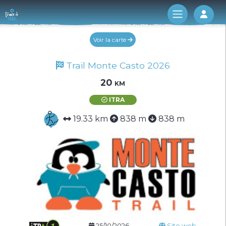
Log 
Voir la carte
Trail Monte Casto 2026
20 km
ITRA
19.33 km
838 m
838 m
25/10/2026
Site web