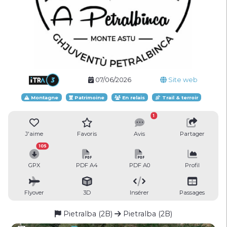
07/06/2026
Site web
Montagne
Patrimoine
En relais
Trail & terroir
1
J'aime
Favoris
Avis
Partager
105
GPX
PDF A4
PDF A0
Profil
Flyover
3D
Insérer
Passages
Pietralba (2B)
Pietralba (2B)