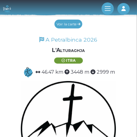
Log 
Voir la carte
A Petralbinca 2026
L'Alturaghja
ITRA
46.47 km
3448 m
2999 m