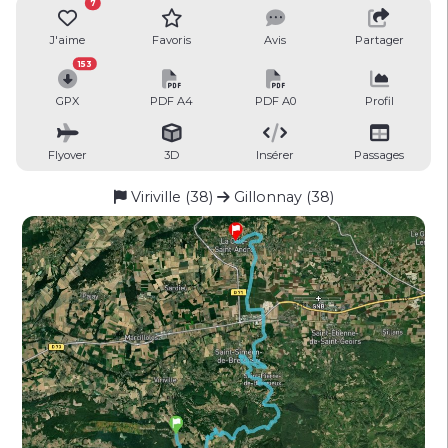
7
J'aime
Favoris
Avis
Partager
153
GPX
PDF A4
PDF A0
Profil
Flyover
3D
Insérer
Passages
Viriville (38)
Gillonnay (38)