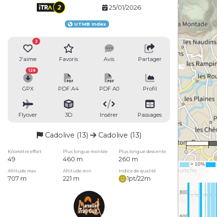
25/01/2026
UTMB Index
2
J'aime
Favoris
Avis
Partager
126
GPX
PDF A4
PDF A0
Profil
Flyover
3D
Insérer
Passages
Cadolive (13)
Cadolive (13)
Kilomètre effort
Plus longue montée
Plus longue descente
0
49
460 m
260 m
Altitude max
Altitude min
Indice de qualité
707 m
221 m
1pt/22m