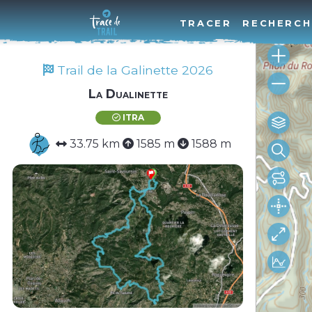
TRACER
RECHERCH
Trail de la Galinette 2026
La Dualinette
ITRA
33.75 km
1585 m
1588 m