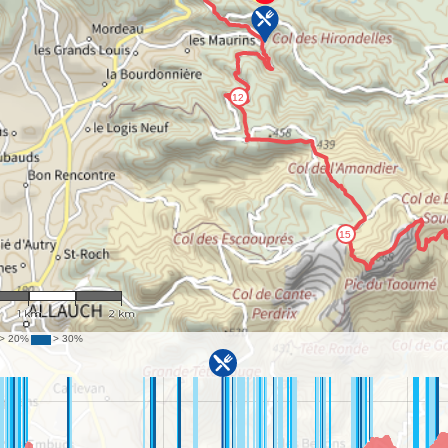
1 : 38,374
1 km
2 km