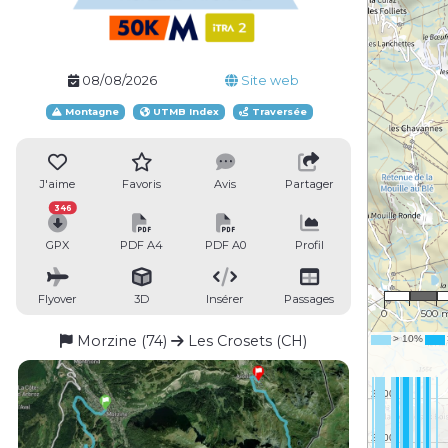
08/08/2026
Site web
Montagne
UTMB Index
Traversée
J'aime
Favoris
Avis
Partager
346
GPX
PDF A4
PDF A0
Profil
1 : 34,
Flyover
3D
Insérer
Passages
0
500 
Morzine (74)
Les Crosets (CH)