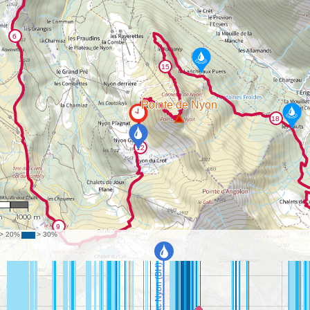
082
m
1000 m