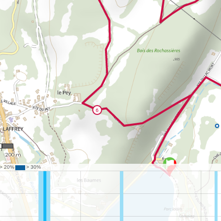
3
200 m