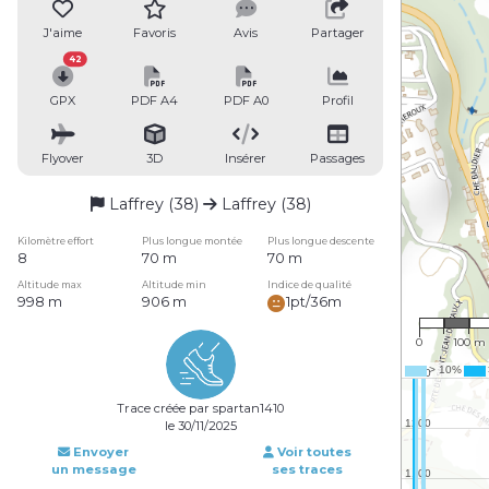
J'aime
Favoris
Avis
Partager
42
GPX
PDF A4
PDF A0
Profil
Flyover
3D
Insérer
Passages
Laffrey (38)
Laffrey (38)
Kilomètre effort
Plus longue montée
Plus longue descente
8
70 m
70 m
Altitude max
Altitude min
Indice de qualité
998 m
906 m
1pt/36m
1 : 7,84
0
100 m
Trace créée par spartan1410
le 30/11/2025
Envoyer
Voir toutes
un message
ses traces