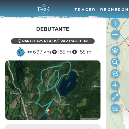
TRACER
RECHERCH
DEBUTANTE
PARCOURS RÉALISÉ PAR L'AUTEUR
6.97 km
185 m
185 m