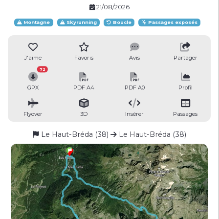
21/08/2026
Montagne
Skyrunning
Boucle
Passages exposés
J'aime
Favoris
Avis
Partager
72
GPX
PDF A4
PDF A0
Profil
Flyover
3D
Insérer
Passages
Le Haut-Bréda (38)
Le Haut-Bréda (38)