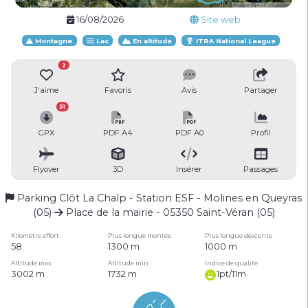
16/08/2026
Site web
Montagne
Lac
En altitude
ITRA National League
2
J'aime
Favoris
Avis
Partager
51
GPX
PDF A4
PDF A0
Profil
Flyover
3D
Insérer
Passages
Parking Clôt La Chalp - Station ESF - Molines en Queyras
(05)
Place de la mairie - 05350 Saint-Véran (05)
Kilomètre effort
Plus longue montée
Plus longue descente
58
1300 m
1000 m
Altitude max
Altitude min
Indice de qualité
3002 m
1732 m
1pt/11m