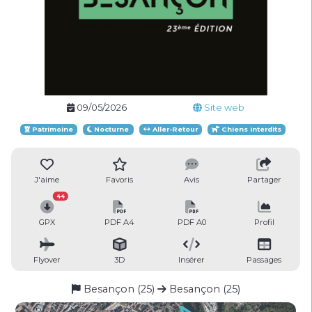
09/05/2026
Site web
Patrimoine
Nocturne
Aller-Retour
Chiens interdits
J'aime
Favoris
Avis
Partager
44
GPX
PDF A4
PDF A0
Profil
Flyover
3D
Insérer
Passages
Besançon (25)
Besançon (25)