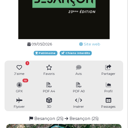
09/05/2026
Site web
Patrimoine
Chiens interdits
1
J'aime
Favoris
Avis
Partager
10
GPX
PDF A4
PDF A0
Profil
Flyover
3D
Insérer
Passages
Besançon (25)
Besançon (25)