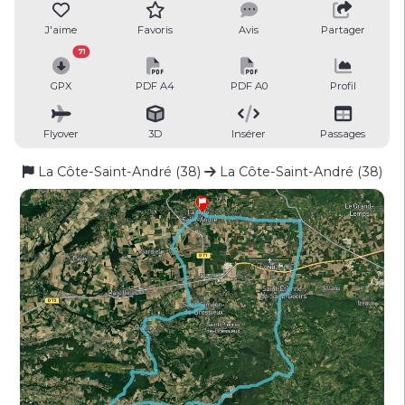
J'aime
Favoris
Avis
Partager
71
GPX
PDF A4
PDF A0
Profil
Flyover
3D
Insérer
Passages
La Côte-Saint-André (38)
La Côte-Saint-André (38)