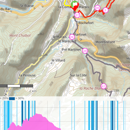
1 : 40,241
1 km
2 km