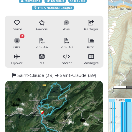
Montagne
En relais
Boucle
ITRA National League
J'aime
Favoris
Avis
Partager
2
GPX
PDF A4
PDF A0
Profil
Flyover
3D
Insérer
Passages
Saint-Claude (39)
Saint-Claude (39)
0