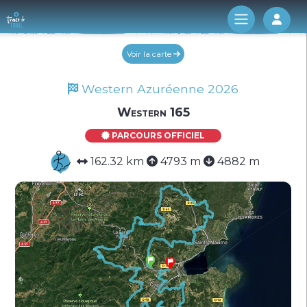
Log 
Voir la carte
Western Azuréenne 2026
Western 165
PARCOURS OFFICIEL
162.32 km
4793 m
4882 m