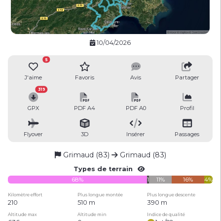
10/04/2026
5
J'aime
Favoris
Avis
Partager
319
GPX
PDF A4
PDF A0
Profil
Flyover
3D
Insérer
Passages
Grimaud (83)
Grimaud (83)
Types de terrain
68%
1%
11%
16%
4%
Kilomètre effort
Plus longue montée
Plus longue descente
210
510 m
390 m
Altitude max
Altitude min
Indice de qualité