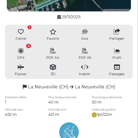
29/11/2025
1
J'aime
Favoris
Avis
Partager
3
GPX
PDF A4
PDF A0
Profil
Flyover
3D
Insérer
Passages
La Neuveville (CH)
La Neuveville (CH)
Kilomètre effort
Plus longue montée
Plus longue descente
1
40 m
50 m
Altitude max
Altitude min
Indice de qualité
452 m
421 m
1pt/22m