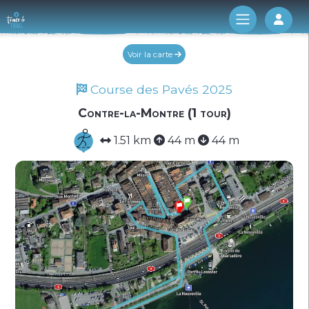
Log 
Voir la carte
Course des Pavés 2025
Contre-la-Montre (1 tour)
1.51 km
44 m
44 m