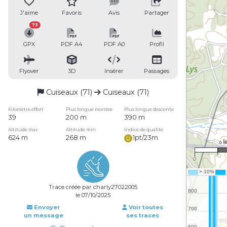
J'aime
Favoris
Avis
Partager
73
GPX
PDF A4
PDF A0
Profil
Flyover
3D
Insérer
Passages
Cuiseaux (71)
Cuiseaux (71)
Kilomètre effort
Plus longue montée
Plus longue descente
39
200 m
390 m
Altitude max
Altitude min
Indice de qualité
624 m
268 m
1pt/23m
0
Trace créée par charly27022005
le 07/10/2025
Envoyer
Voir toutes
un message
ses traces