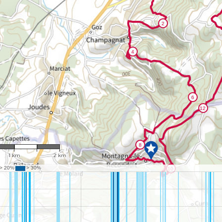
1 : 38,692
1 km
2 km