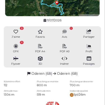
11/07/2026
3
1
J'aime
Favoris
Avis
Partager
GPX
PDF A4
PDF A0
Profil
Flyover
3D
Insérer
Passages
Oderen (68)
Oderen (68)
Kilomètre effort
Plus longue montée
Plus longue descente
112
800 m
700 m
Altitude max
Altitude min
Indice de qualité
1304 m
519 m
1pt/26m