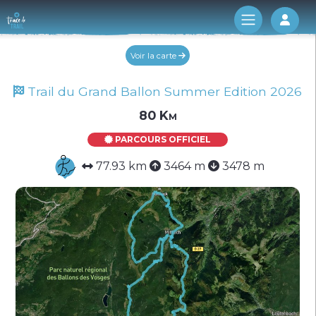
Log 
Voir la carte
Trail du Grand Ballon Summer Edition 2026
80 Km
PARCOURS OFFICIEL
77.93 km
3464 m
3478 m