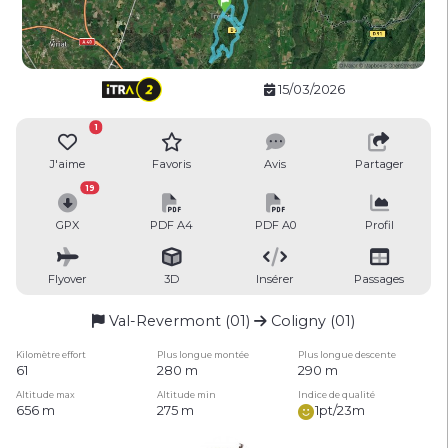
15/03/2026
1
J'aime
Favoris
Avis
Partager
19
GPX
PDF A4
PDF A0
Profil
Flyover
3D
Insérer
Passages
Val-Revermont (01)
Coligny (01)
Kilomètre effort
Plus longue montée
Plus longue descente
61
280 m
290 m
Altitude max
Altitude min
Indice de qualité
656 m
275 m
1pt/23m