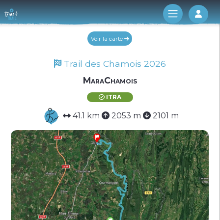
Log 
Voir la carte
Trail des Chamois 2026
MaraChamois
ITRA
41.1 km
2053 m
2101 m