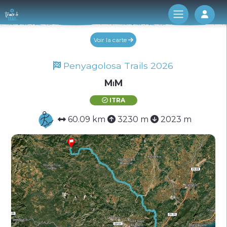
Log 
Voir la carte
Penyagolosa Trails 2026
MiM
ITRA
60.09 km
3230 m
2023 m