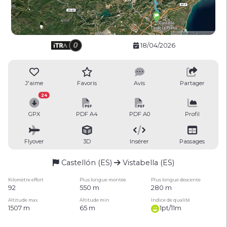
18/04/2026
J'aime
Favoris
Avis
Partager
24
GPX
PDF A4
PDF A0
Profil
Flyover
3D
Insérer
Passages
Castellón (ES)
Vistabella (ES)
Kilomètre effort
Plus longue montée
Plus longue descente
92
550 m
280 m
Altitude max
Altitude min
Indice de qualité
1507 m
65 m
1pt/11m