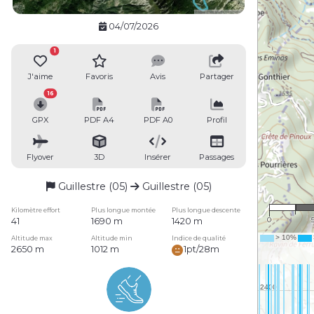
04/07/2026
1
J'aime
Favoris
Avis
Partager
16
GPX
PDF A4
PDF A0
Profil
Flyover
3D
Insérer
Passages
Guillestre (05)
Guillestre (05)
1 
Kilomètre effort
Plus longue montée
Plus longue descente
0
41
1690 m
1420 m
Altitude max
Altitude min
Indice de qualité
2650 m
1012 m
1pt/28m