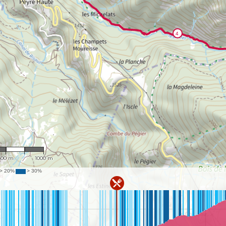
: 23,634
500 m
1000 m