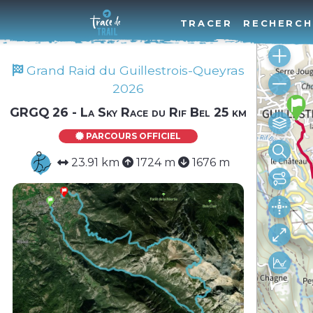
TRACER
RECHERCH
Grand Raid du Guillestrois-Queyras
2026
GRGQ 26 - La Sky Race du Rif Bel 25 km
PARCOURS OFFICIEL
23.91 km
1724 m
1676 m