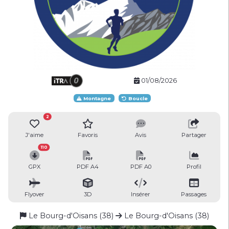
01/08/2026
Montagne
Boucle
2
J'aime
Favoris
Avis
Partager
110
GPX
PDF A4
PDF A0
Profil
Flyover
3D
Insérer
Passages
Le Bourg-d'Oisans (38)
Le Bourg-d'Oisans (38)