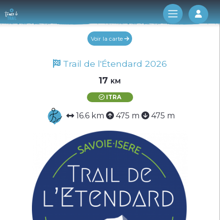
Log 
Voir la carte
Trail de l'Étendard 2026
17 km
ITRA
16.6 km
475 m
475 m