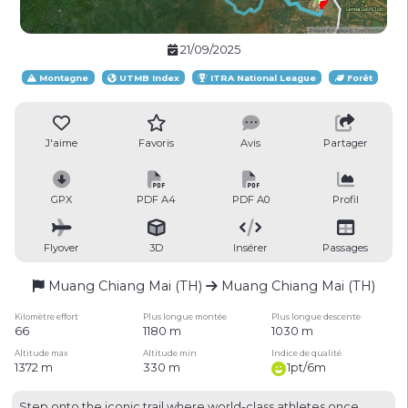
21/09/2025
Montagne
UTMB Index
ITRA National League
Forêt
J'aime
Favoris
Avis
Partager
GPX
PDF A4
PDF A0
Profil
Flyover
3D
Insérer
Passages
Muang Chiang Mai (TH)
Muang Chiang Mai (TH)
Kilomètre effort
Plus longue montée
Plus longue descente
66
1180 m
1030 m
Altitude max
Altitude min
Indice de qualité
1372 m
330 m
1pt/6m
Step onto the iconic trail where world-class athletes once