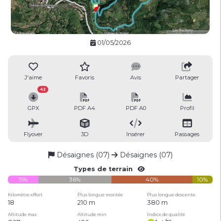
01/05/2026
J'aime
Favoris
Avis
Partager
42
GPX
PDF A4
PDF A0
Profil
Flyover
3D
Insérer
Passages
Désaignes (07)
Désaignes (07)
Types de terrain
15%
36%
40%
10%
Kilomètre effort
Plus longue montée
Plus longue descente
18
210 m
380 m
Altitude max
Altitude min
Indice de qualité