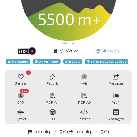
Logo THP120
15/05/2026
Site web
Montagne
UTMB Index
Boucle
ITRA National League
11
J'aime
Favoris
Avis
Partager
307
GPX
PDF A4
PDF A0
Profil
Flyover
3D
Insérer
Passages
Forcalquier (04)
Forcalquier (04)