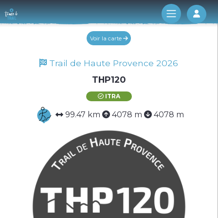
Log 
Voir la carte
Trail de Haute Provence 2026
THP120
ITRA
99.47 km
4078 m
4078 m