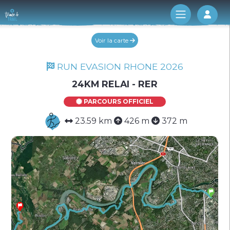
Log 
Voir la carte
RUN EVASION RHONE 2026
24KM RELAI - RER
PARCOURS OFFICIEL
23.59 km
426 m
372 m