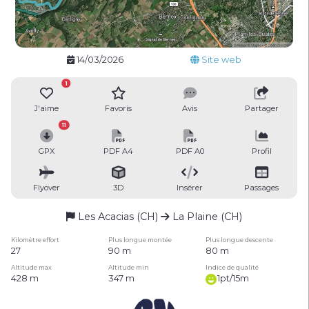
14/03/2026
Site web
1
J'aime
Favoris
Avis
Partager
11
GPX
PDF A4
PDF A0
Profil
Flyover
3D
Insérer
Passages
Les Acacias (CH)
La Plaine (CH)
Kilomètre effort
Plus longue montée
Plus longue descente
27
90 m
80 m
Altitude max
Altitude min
Indice de qualité
428 m
347 m
1pt/15m