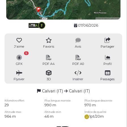
07/06/2026
J'aime
Favoris
Avis
Partager
11
GPX
PDF A4
PDF A0
Profil
Flyover
3D
Insérer
Passages
Calvari (IT)
Calvari (IT)
Kilomètre effort
Plus longue montée
Plus longue descente
29
990 m
970 m
Altitude max
Altitude min
Indice de qualité
964 m
46 m
1pt/20m