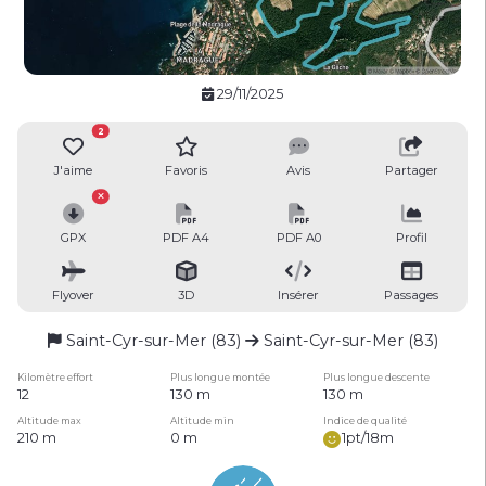
29/11/2025
2
J'aime
Favoris
Avis
Partager
GPX
PDF A4
PDF A0
Profil
Flyover
3D
Insérer
Passages
Saint-Cyr-sur-Mer (83)
Saint-Cyr-sur-Mer (83)
Kilomètre effort
Plus longue montée
Plus longue descente
12
130 m
130 m
Altitude max
Altitude min
Indice de qualité
210 m
0 m
1pt/18m