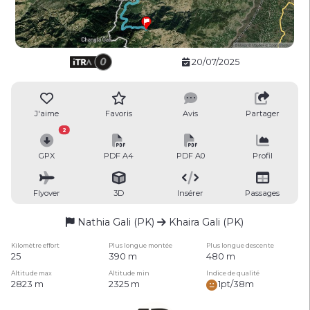
20/07/2025
J'aime
Favoris
Avis
Partager
2
GPX
PDF A4
PDF A0
Profil
Flyover
3D
Insérer
Passages
Nathia Gali (PK)
Khaira Gali (PK)
Kilomètre effort
Plus longue montée
Plus longue descente
25
390 m
480 m
Altitude max
Altitude min
Indice de qualité
2823 m
2325 m
1pt/38m