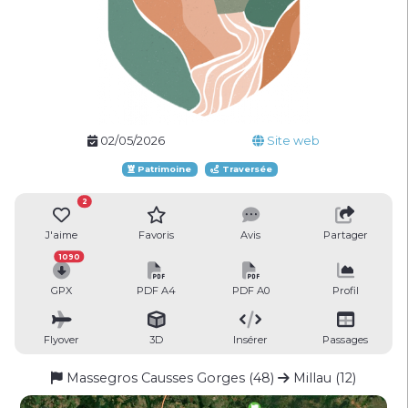
02/05/2026
Site web
Patrimoine
Traversée
2
J'aime
Favoris
Avis
Partager
1090
GPX
PDF A4
PDF A0
Profil
Flyover
3D
Insérer
Passages
Massegros Causses Gorges (48)
Millau (12)