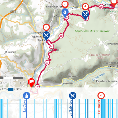
: 118,313
2.5 km
5 km