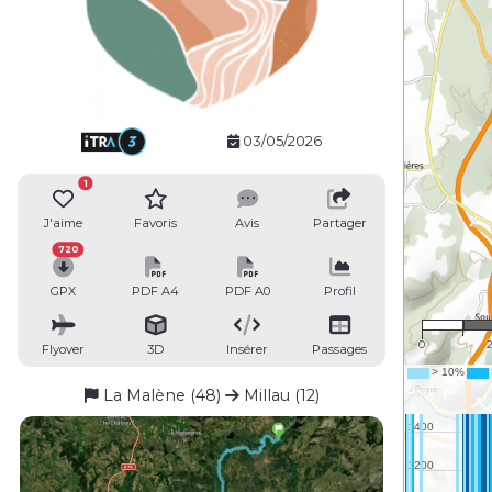
03/05/2026
1
J'aime
Favoris
Avis
Partager
720
GPX
PDF A4
PDF A0
Profil
1 
0
Flyover
3D
Insérer
Passages
La Malène (48)
Millau (12)