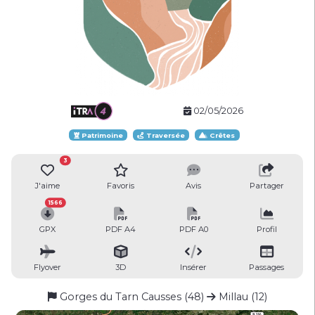
02/05/2026
Patrimoine
Traversée
Crêtes
3
J'aime
Favoris
Avis
Partager
1566
GPX
PDF A4
PDF A0
Profil
Flyover
3D
Insérer
Passages
Gorges du Tarn Causses (48)
Millau (12)