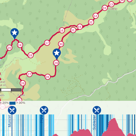
53,384
 km
2 km