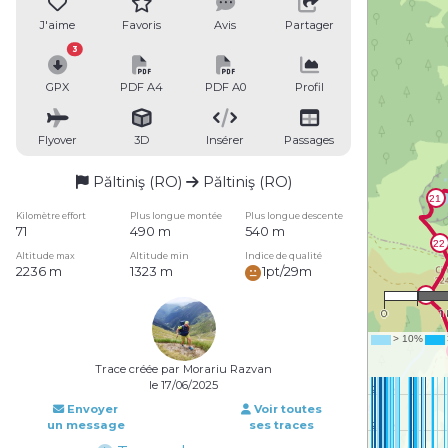
J'aime
Favoris
Avis
Partager
3
GPX
PDF A4
PDF A0
Profil
Flyover
3D
Insérer
Passages
Păltiniş (RO)
Păltiniş (RO)
Kilomètre effort
Plus longue montée
Plus longue descente
71
490 m
540 m
Altitude max
Altitude min
Indice de qualité
2236 m
1323 m
1pt/29m
1 : 
0
1
Trace créée par Morariu Razvan
le 17/06/2025
Envoyer
Voir toutes
un message
ses traces