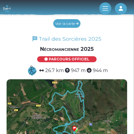
Log 
Voir la carte
Trail des Sorcières 2025
Nécromancienne 2025
PARCOURS OFFICIEL
26.7 km
947 m
944 m