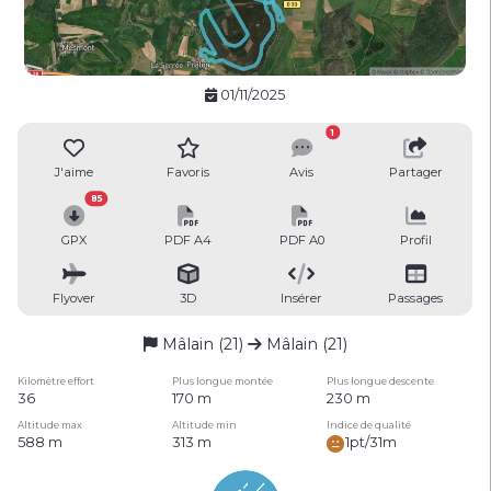
01/11/2025
1
J'aime
Favoris
Avis
Partager
85
GPX
PDF A4
PDF A0
Profil
Flyover
3D
Insérer
Passages
Mâlain (21)
Mâlain (21)
Kilomètre effort
Plus longue montée
Plus longue descente
36
170 m
230 m
Altitude max
Altitude min
Indice de qualité
588 m
313 m
1pt/31m