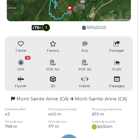
19/10/2025
J'aime
Favoris
Avis
Partager
21
GPX
PDF A4
PDF A0
Profil
Flyover
3D
Insérer
Passages
Mont-Sainte-Anne (CA)
Mont-Sainte-Anne (CA)
Kilomètre effort
Plus longue montée
Plus longue descente
43
400 m
670 m
Altitude max
Altitude min
Indice de qualité
798 m
177 m
1pt/24m