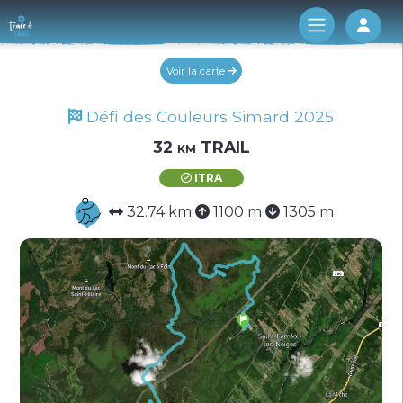
Log 
Voir la carte
Défi des Couleurs Simard 2025
32 km TRAIL
ITRA
32.74 km
1100 m
1305 m