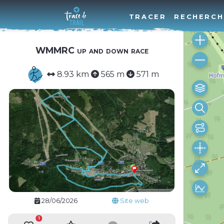
TRACER
RECHERCH
WMMRC up and down race
8.93 km
565 m
571 m
28/06/2026
Site web
1