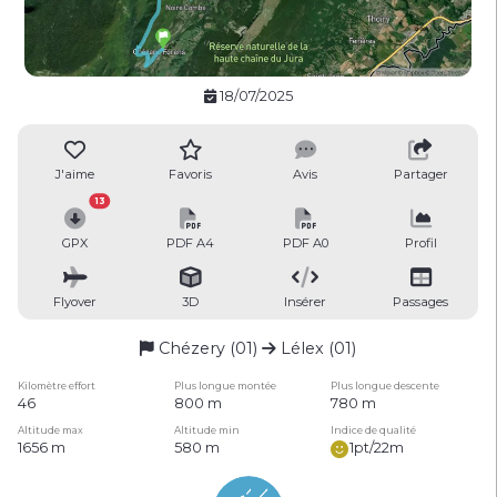
18/07/2025
J'aime
Favoris
Avis
Partager
13
GPX
PDF A4
PDF A0
Profil
Flyover
3D
Insérer
Passages
Chézery (01)
Lélex (01)
Kilomètre effort
Plus longue montée
Plus longue descente
46
800 m
780 m
Altitude max
Altitude min
Indice de qualité
1656 m
580 m
1pt/22m