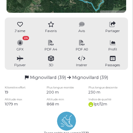
J'aime
Favoris
Avis
Partager
24
GPX
PDF A4
PDF A0
Profil
Flyover
3D
Insérer
Passages
Mignovillard (39)
Mignovillard (39)
Kilomètre effort
Plus longue montée
Plus longue descente
19
200 m
230 m
Altitude max
Altitude min
Indice de qualité
1079 m
868 m
1pt/12m