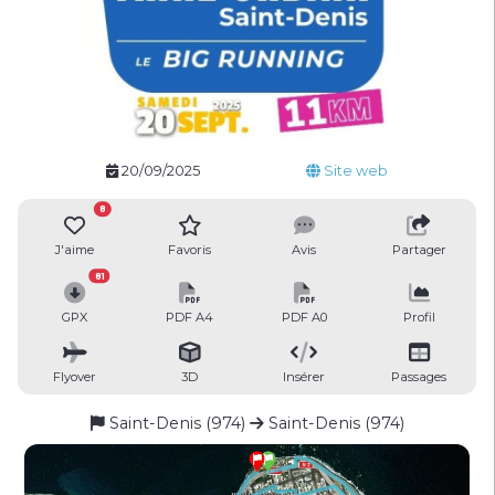
20/09/2025
Site web
8
J'aime
Favoris
Avis
Partager
81
GPX
PDF A4
PDF A0
Profil
Flyover
3D
Insérer
Passages
Saint-Denis (974)
Saint-Denis (974)