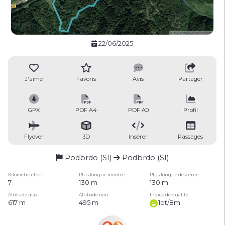
22/06/2025
J'aime
Favoris
Avis
Partager
GPX
PDF A4
PDF A0
Profil
Flyover
3D
Insérer
Passages
Podbrdo (SI)
Podbrdo (SI)
Kilomètre effort
Plus longue montée
Plus longue descente
7
130 m
130 m
Altitude max
Altitude min
Indice de qualité
617 m
495 m
1pt/8m