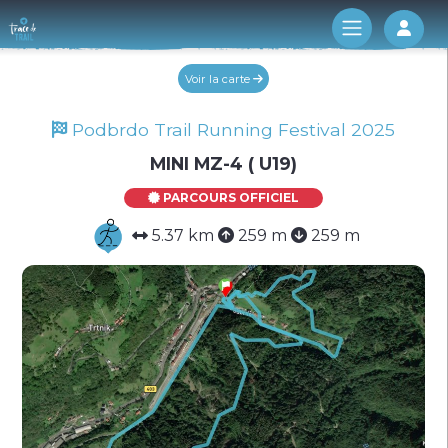
Log 
Voir la carte
Podbrdo Trail Running Festival 2025
MINI MZ-4 ( U19)
PARCOURS OFFICIEL
5.37 km
259 m
259 m